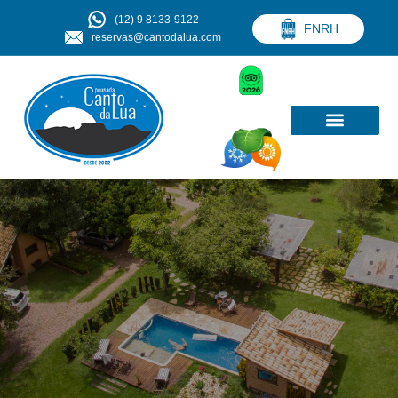
(12) 9 8133-9122
FNRH
reservas@cantodalua.com